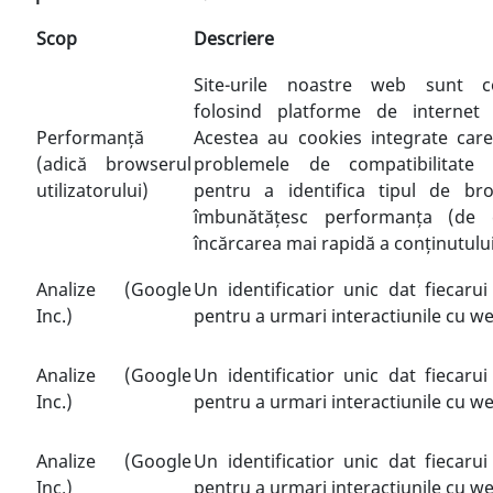
Scop
Descriere
Site-urile noastre web sunt co
folosind platforme de internet
Performanță
Acestea au cookies integrate care
(adică browserul
problemele de compatibilitate 
utilizatorului)
pentru a identifica tipul de bro
îmbunătățesc performanța (de 
încărcarea mai rapidă a conținutului
Analize (Google
Un identificatior unic dat fiecaru
Inc.)
pentru a urmari interactiunile cu we
Analize (Google
Un identificatior unic dat fiecaru
Inc.)
pentru a urmari interactiunile cu we
Analize (Google
Un identificatior unic dat fiecaru
Inc.)
pentru a urmari interactiunile cu we