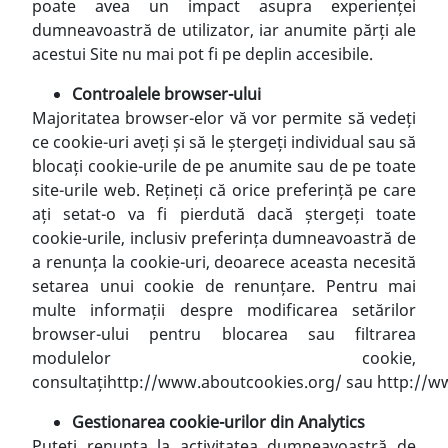
poate avea un impact asupra experienței
dumneavoastră de utilizator, iar anumite părți ale
acestui Site nu mai pot fi pe deplin accesibile.
Controalele browser-ului
Majoritatea browser-elor vă vor permite să vedeți
ce cookie-uri aveți și să le ștergeți individual sau să
blocați cookie-urile de pe anumite sau de pe toate
site-urile web. Rețineți că orice preferință pe care
ați setat-o va fi pierdută dacă ștergeți toate
cookie-urile, inclusiv preferința dumneavoastră de
a renunța la cookie-uri, deoarece aceasta necesită
setarea unui cookie de renunțare. Pentru mai
multe informații despre modificarea setărilor
browser-ului pentru blocarea sau filtrarea
modulelor cookie,
consultați
http://www.aboutcookies.org/
sau
http://w
Gestionarea cookie-urilor din Analytics
Puteți renunța la activitatea dumneavoastră de