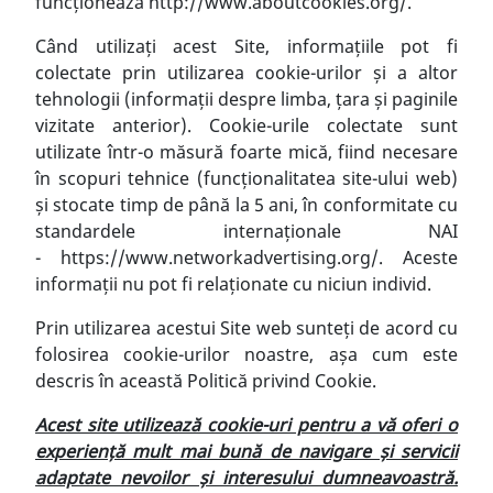
funcționează
http://www.aboutcookies.org/
.
Când utilizați acest Site, informațiile pot fi
colectate prin utilizarea cookie-urilor și a altor
tehnologii (informații despre limba, țara și paginile
vizitate anterior). Cookie-urile colectate sunt
utilizate într-o măsură foarte mică, fiind necesare
în scopuri tehnice (funcționalitatea site-ului web)
și stocate timp de până la 5 ani, în conformitate cu
standardele internaționale NAI
-
https://www.networkadvertising.org/
. Aceste
informații nu pot fi relaționate cu niciun individ.
Prin utilizarea acestui Site web sunteți de acord cu
folosirea cookie-urilor noastre, așa cum este
descris în această Politică privind Cookie.
Acest site utilizează cookie-uri pentru a vă oferi o
experiență mult mai bună de navigare și servicii
adaptate nevoilor și interesului dumneavoastră.