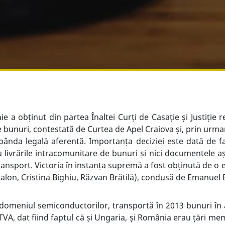
e a obținut din partea Înaltei Curți de Casație și Justiție 
bunuri, contestată de Curtea de Apel Craiova și, prin urmare
obânda legală aferentă. Importanța deciziei este dată de f
 livrările intracomunitare de bunuri și nici documentele a
ransport. Victoria în instanța supremă a fost obținută de o e
lon, Cristina Bighiu, Răzvan Brătilă), condusă de Emanuel Bă
 domeniul semiconductorilor, transportă în 2013 bunuri în 
TVA, dat fiind faptul că și Ungaria, și România erau țări me