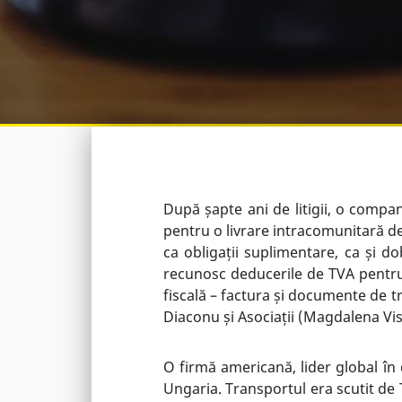
După șapte ani de litigii, o compani
pentru o livrare intracomunitară de 
ca obligații suplimentare, ca și d
recunosc deducerile de TVA pentru
fiscală – factura și documente de t
Diaconu și Asociații (Magdalena Visa
O firmă americană, lider global în
Ungaria. Transportul era scutit de 