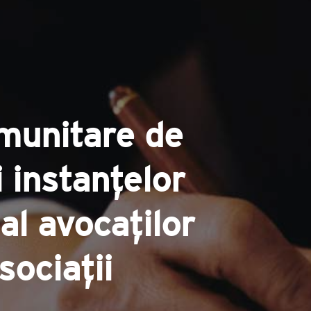
omunitare de
i instanțelor
al avocaților
sociații