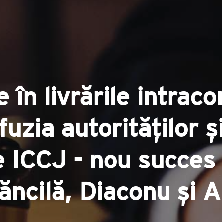
 în livrările intrac
uzia autorităților ș
e ICCJ - nou succes 
ăncilă, Diaconu și A