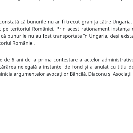
constată că bunurile nu ar fi trecut granița către Ungaria,
t pe teritoriul României. Prin acest raționament instanța d
că bunurile nu au fost transportate în Ungaria, deși exist
itoriul României.
de 6 ani de la prima contestare a actelor administrative 
tărârea nelegală a instanței de fond și a anulat cu titlu def
inicia argumentelor avocaților Băncilă, Diaconu și Asociații
A