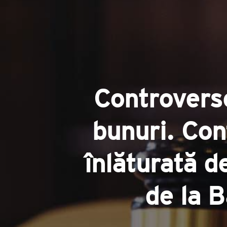
Controverse
bunuri. Conf
înlăturată d
de la B