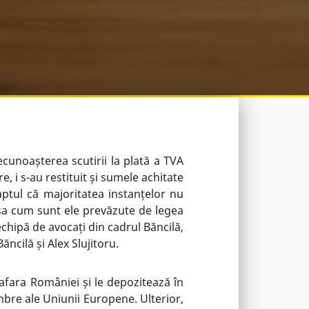
recunoașterea scutirii la plată a TVA
, i s-au restituit și sumele achitate
aptul că majoritatea instanțelor nu
șa cum sunt ele prevăzute de legea
chipă de avocați din cadrul Băncilă,
ncilă și Alex Slujitoru.
afara României și le depozitează în
mbre ale Uniunii Europene. Ulterior,