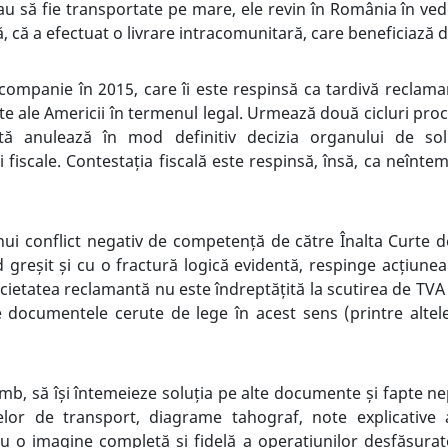
au să fie transportate pe mare, ele revin în România în ve
să, că a efectuat o livrare intracomunitară, care beneficiază 
ompanie în 2015, care îi este respinsă ca tardivă reclama
ite ale Americii în termenul legal. Urmează două cicluri pro
tă anulează în mod definitiv decizia organului de sol
fiscale. Contestația fiscală este respinsă, însă, ca neînteme
ui conflict negativ de competență de către Înalta Curte de 
greșit și cu o fractură logică evidentă, respinge acțiunea
cietatea reclamantă nu este îndreptățită la scutirea de TV
 documentele cerute de lege în acest sens (printre altele
mb, să își întemeieze soluția pe alte documente și fapte ne
elor de transport, diagrame tahograf, note explicative a
au o imagine completă și fidelă a operațiunilor desfășura