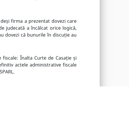
 deși firma a prezentat dovezi care
e judecată a încălcat orice logică,
au dovezi că bunurile în discuție au
fiscale: Înalta Curte de Casație și
initiv actele administrative fiscale
 SPARL.
RTICOLE RECENTE