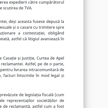
derea expedierii către cumpărătorul
de scutirea de TVA.
ntei, deși aceasta fusese depusă la
cesuale și o casare cu trimitere spre
uționare a contestației, obligând
iată, astfel că litigiul avansează în
Casație și Justiție, Curtea de Apel
 reclamantei. Astfel, pe de o parte,
A pentru livrarea intracomunitară de
, facturi întocmite în mod legal și
prevăzute de legislația fiscală (cum
le reprezentaților societăților de
te de reclamantă, astfel cum a fost