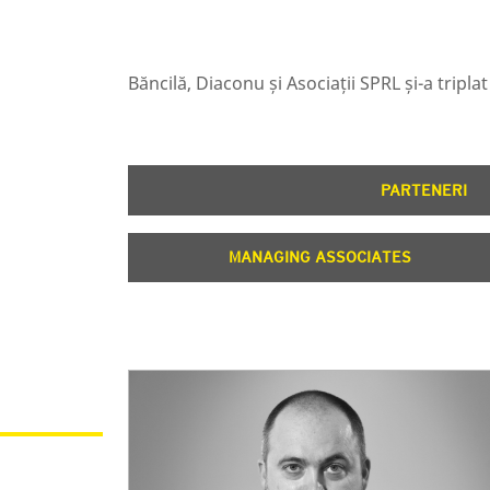
Băncilă, Diaconu și Asociații SPRL și-a tripl
PARTENERI
MANAGING ASSOCIATES