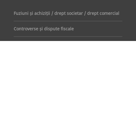
Fuziuni și achiziții / drept societar / drept comercial
Controverse și dispute fiscale
Concurență
Drept bancar și servicii financiare
Dreptul muncii
Drept imobiliar
Protecția datelor cu caracter personal
Proiecte publice