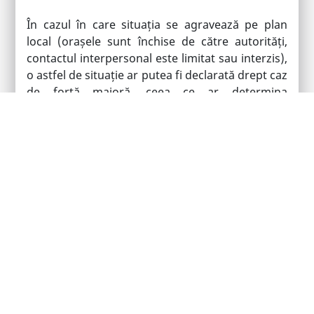
În cazul în care situația se agravează pe plan
local (orașele sunt închise de către autorități,
contactul interpersonal este limitat sau interzis),
o astfel de situație ar putea fi declarată drept caz
de forță majoră, ceea ce ar determina
suspendarea temporară a activității
angajatorului și respectiv a contractelor de
muncă. Pe durata suspendării ca urmare a forței
majore, salariații nu sunt îndreptățiți la plata
drepturilor salariale sau a altor indemnizații.
Este de asemenea de așteptat ca societățile ce se
confruntă cu dificultăți economice din cauza
infecției cu Covid-19, dar față de care nu a fost
declarată oficial carantina, să ia în considerare
reducerea sau chiar întreruperea temporară a
activității. În acest ultim caz, contractele