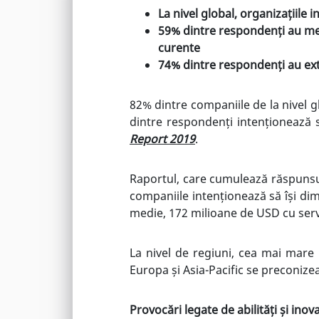
La nivel global, organizațiile
59% dintre respondenți au menț
curente
74% dintre respondenți au ext
82% dintre companiile de la nivel g
dintre respondenți intenționează 
Report 2019
.
Raportul, care cumulează răspunsuri
companiile intenționează să își dim
medie, 172 milioane de USD cu servic
La nivel de regiuni, cea mai mare 
Europa și Asia-Pacific se preconizea
Provocări legate de abilități și inova