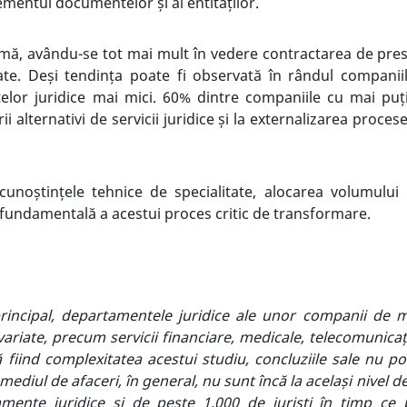
mentul documentelor și al entităților.
rmă, avându-se tot mai mult în vedere contractarea de prestat
gate. Deși tendința poate fi observată în rândul companii
lor juridice mai mici. 60% dintre companiile cu mai puț
rii alternativi de servicii juridice și la externalizarea proce
e cunoștințele tehnice de specialitate, alocarea volumului
fundamentală a acestui proces critic de transformare.
rincipal, departamentele juridice ale unor companii de 
variate, precum servicii financiare, medicale, telecomunicaț
 fiind complexitatea acestui studiu, concluziile sale nu po
i mediul de afaceri
,
în general
,
nu sunt încă la același nivel d
mente juridice și de peste 1.000 de juriști în timp ce 