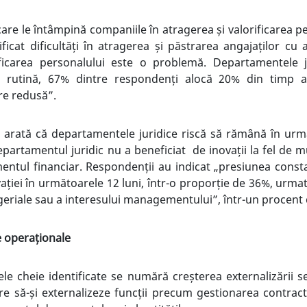
 care le întâmpină companiile în atragerea și valorificarea p
icat dificultăți în atragerea și păstrarea angajaților cu a
rificarea personalului este o problemă. Departamentele 
de rutină, 67% dintre respondenți alocă 20% din timp ac
are redusă”.
i arată că departamentele juridice riscă să rămână în urmă
partamentul juridic nu a beneficiat de inovații la fel de m
entul financiar. Respondenții au indicat „presiunea constan
ației în următoarele 12 luni, într-o proporție de 36%, urm
eriale sau a interesului managementului”, într-un procent
e operaționale
ele cheie identificate se numără creșterea externalizării se
ere să-și externalizeze funcții precum gestionarea contra