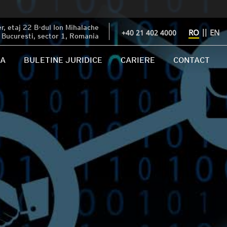
, etaj 22 B-dul Ion Mihalache
RO
||
EN
+40 21 402 4000
Bucuresti, sector 1, Romania
IA
BULETINE JURIDICE
CARIERE
CONTACT