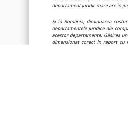
departament juridic mare are în jur
Și în România,
diminuarea
costuri
departamentele juridice ale comp
acestor departamente. Găsirea unui
dimensionat corect în raport cu ne
capabilitățile interne
,
este esențial 
coordonator al Radu și Asociații SP
Articol preluat, printre alții, de:
www.zf.ro
www.hotnews.ro
www.juridice.ro
www.bizlawyer.ro
www.financialintelligence.ro