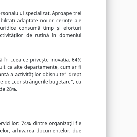
ersonalului specializat. Aproape trei
bilități adaptate noilor cerințe ale
juridice consumă timp și eforturi
tivităților de rutină în domeniul
 în ceea ce privește inovația. 64%
ult ca alte departamente, cum ar fi
tă a activităților obișnuite” drept
ate de „constrângerile bugetare”, cu
 de 28%.
rviciilor: 74% dintre organizații fie
ctelor, arhivarea documentelor, due