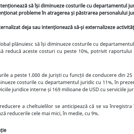
 intenționează să își diminueze costurile cu departamentul jur
ionat probleme în atragerea și păstrarea personalului juridi
ernalizat deja sau intenționează să
-și externalizeze
activităț
lobal plănuiesc să își diminueze costurile cu departamentul j
să reducă aceste costuri cu peste 10%, potrivit raportului
le a peste 1.000 de juriști cu funcții de conducere din 25 de
inueze costurile cu departamentul juridic cu 11%, în prezent
iile juridice interne și 169 milioane de USD cu serviciile jur
reducere a cheltuielilor se anticipează că se va înregistra
ză reducerile cele mai mici, în medie, cu 9%.
ție