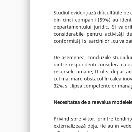
Studiul evidențiază dificultățile pe
din cinci companii (59%) au identif
departamentului juridic. Și valo
considerabile pentru activități 
conformității și sarcinilor „cu valo
De asemenea, concluziile studiulu
dintre respondenți consideră că de
resursele umane, IT-ul și departam
cel mai mare obstacol în calea inov
32%, și „lipsa competențelor manag
Necesitatea de a reevalua modelel
Privind spre viitor, printre tendinț
externalizează deja, fie au în ved