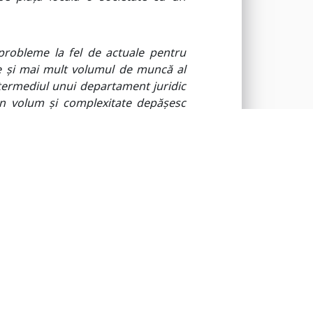
probleme la fel de actuale pentru
e și mai mult
volumul de muncă al
ntermediul unui departament juridic
n volum și complexitate depășesc
,
a declarat Dragoș Radu, Partener