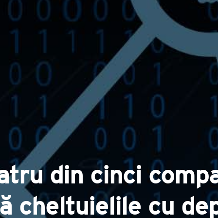
atru din cinci compa
că cheltuielile cu d