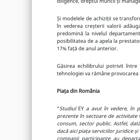
diligence, dreptul muncii și manage
Și modelele de achiziții se transfo
în vederea creșterii valorii adău
predomină la nivelul departamente
posibilitatea de a apela la prestato
17% față de anul anterior.
Găsirea echilibrului potrivit într
tehnologiei va rămâne provocarea 
Piața din România
“
Studiul
EY
a avut în vedere, în p
prezente în sectoare de activitate 
consum, sector public. Astfel, dată
dacă aici piața serviciilor juridice ș
companii participante au departa