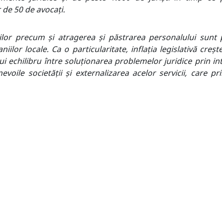
 de 50 de avocați.
lor precum și atragerea și păstrarea personalului sunt 
aniilor
locale
. Ca o particularitate, inflația legislativă
creșt
 echilibru între soluționarea problemelor juridice prin i
voile societății și externalizarea acelor servicii
,
care pri
pentru eficientizarea costurilor alocate serviciilor juridice
”
RL.