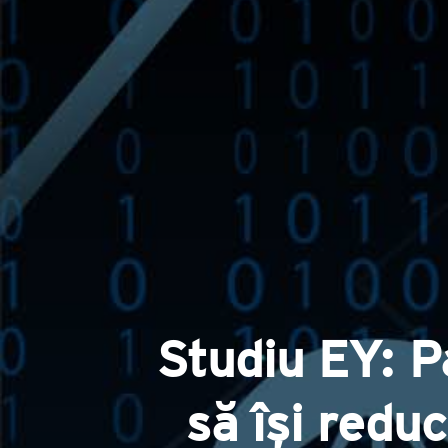
Studiu EY: P
să își redu