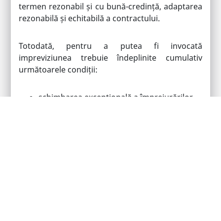
termen rezonabil și cu bună-credință, adaptarea
rezonabilă și echitabilă a contractului.
Totodată, pentru a putea fi invocată
impreviziunea trebuie îndeplinite cumulativ
următoarele condiții:
schimbarea excepțională a împrejurărilor
trebuie să fie ulterioară încheierii
contractului;
schimbarea excepțională a împrejurărilor,
precum și întinderea acesteia nu au fost și
nici nu puteau fi avute în vedere de către
partea afectată, în mod rezonabil, în
momentul încheierii contractului;
partea afectată nu și-a asumat prin
contract riscul schimbării împrejurărilor și
nici nu se poate considera în mod rezonabil