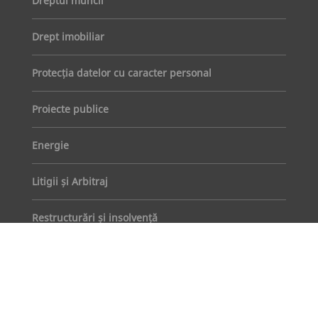
Dreptul muncii
Drept imobiliar
Protecția datelor cu caracter personal
Proiecte publice
Energie
Litigii și Arbitraj
Restructurări și insolvență
ARTICOLE RECENTE
Obligația de a utiliza sistemul național RO e-
facturare în contractele de achiziție publică