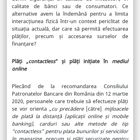
calitate de bănci sau de consumatori. Ce
alternative avem la îndemână pentru a limita
interacțiunea fizică într-un context periclitat de
situația actuală, dar care să permită efectuarea
plăților, precum și accesarea surselor de
finanțare?
Plăți „
contactless
” și plăți inițiate în
mediul
online
Plecând de la recomandarea Consiliului
Patronatelor Bancare din România din 12 martie
2020, persoanele care trebuie să efectueze plăți
se vor orienta „
cu precădere
[către]
mijloacele
de plată la distanță (aplicații online și mobile
banking), carduri sau alte metode de tip
“contactless” pentru plata bunurilor și serviciilor
în magazine, precum și plăți securizate pentru