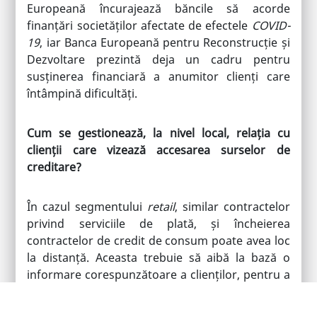
Europeană încurajează băncile să acorde
finanțări societăților afectate de efectele
COVID-
19
, iar Banca Europeană pentru Reconstrucție și
Dezvoltare prezintă deja un cadru pentru
susținerea financiară a anumitor clienți care
întâmpină dificultăți.
Cum se gestionează, la nivel local, relația cu
clienții care vizează accesarea surselor de
creditare?
În cazul segmentului
retail
, similar contractelor
privind serviciile de plată, și încheierea
contractelor de credit de consum poate avea loc
la distanță. Aceasta trebuie să aibă la bază o
informare corespunzătoare a clienților, pentru a
le permite identificarea tuturor drepturilor și
obligațiilor aferente – costuri, comisioane,