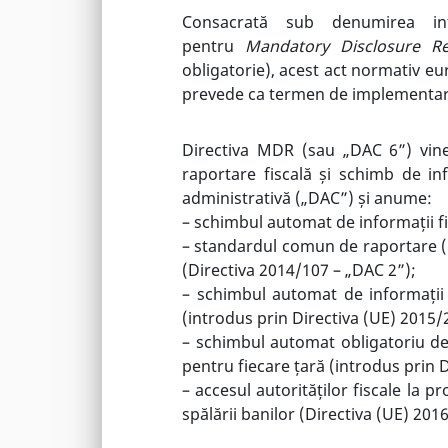
Consacrată sub denumirea in
pentru
Mandatory Disclosure R
obligatorie), acest act normativ eur
prevede ca termen de implementare 
Directiva MDR (sau „DAC 6”) vine 
raportare fiscală și schimb de in
administrativă („DAC”) și anume:
– schimbul automat de informații fi
– standardul comun de raportare (E
(Directiva 2014/107 – „DAC 2”);
– schimbul automat de informații pr
(introdus prin Directiva (UE) 2015/
– schimbul automat obligatoriu de i
pentru fiecare țară (introdus prin 
– accesul autorităților fiscale la p
spălării banilor (Directiva (UE) 201