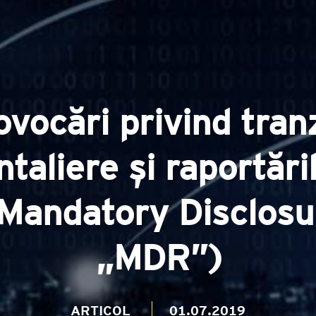
ovocări privind tranz
taliere și raportări
 (Mandatory Disclos
„MDR”)
ARTICOL
01.07.2019