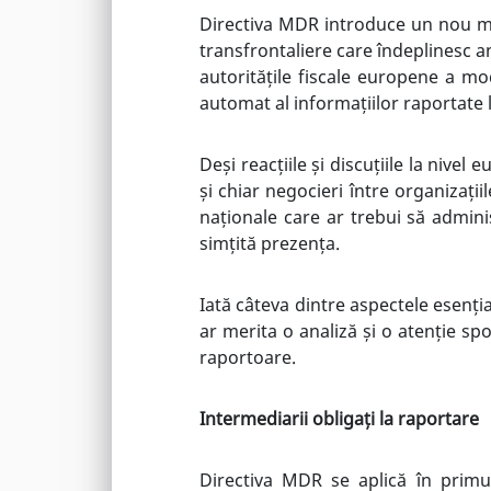
Directiva MDR introduce un nou me
transfrontaliere care îndeplinesc a
autoritățile fiscale europene a mod
automat al informațiilor raportate l
Deși reacțiile și discuțiile la nive
și chiar negocieri între organizații
naționale care ar trebui să admini
simțită prezența.
Iată câteva dintre aspectele esențiale
ar merita o analiză și o atenție spo
raportoare.
Intermediarii obligați la raportare
Directiva MDR se aplică în primu