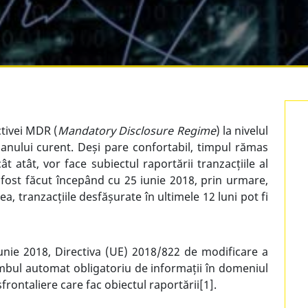
tivei MDR (
Mandatory Disclosure Regime
) la nivelul
l anului curent. Deși pare confortabil, timpul rămas
t atât, vor face subiectul raportării tranzacțiile al
fost făcut începând cu 25 iunie 2018, prin urmare,
a, tranzacțiile desfășurate în ultimele 12 luni pot fi
unie 2018, Directiva (UE) 2018/822 de modificare a
mbul automat obligatoriu de informații în domeniul
nsfrontaliere care fac obiectul raportării
[1]
.