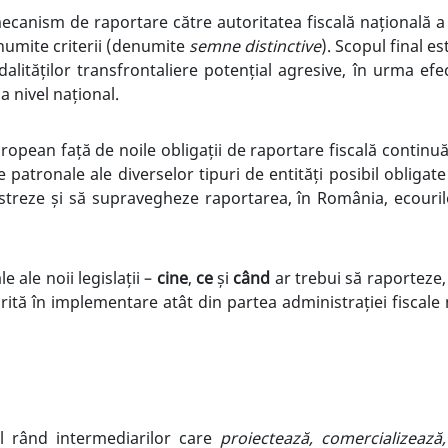
canism de raportare către autoritatea fiscală națională a 
numite criterii (denumite
semne distinctive
). Scopul final es
alităților transfrontaliere potențial agresive, în urma ef
a nivel național.
l european față de noile obligații de raportare fiscală continu
le patronale ale diverselor tipuri de entități posibil obligat
streze și să supravegheze raportarea, în România, ecourile
 ale noii legislații –
cine
,
ce
și
când
ar trebui să raporteze,
rită în implementare atât din partea administrației fiscale na
l rând intermediarilor care
proiectează, comercializează,