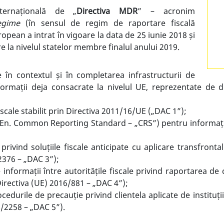
ternațională de „
Directiva MDR
” – acronim
egime
(în sensul de regim de raportare fiscală
opean a intrat în vigoare la data de 25 iunie 2018 și
la nivelul statelor membre finalul anului 2019.
în contextul și în completarea infrastructurii de
formații deja consacrate la nivelul UE, reprezentate de di
scale stabilit prin Directiva 2011/16/UE („DAC 1”);
n. Common Reporting Standard – „CRS”) pentru informațiile
ivind soluțiile fiscale anticipate cu aplicare transfronta
2376 – „DAC 3”);
nformații între autoritățile fiscale privind raportarea de 
Directiva (UE) 2016/881 – „DAC 4”);
rocedurile de precauție privind clientela aplicate de instituț
6/2258 – „DAC 5”).