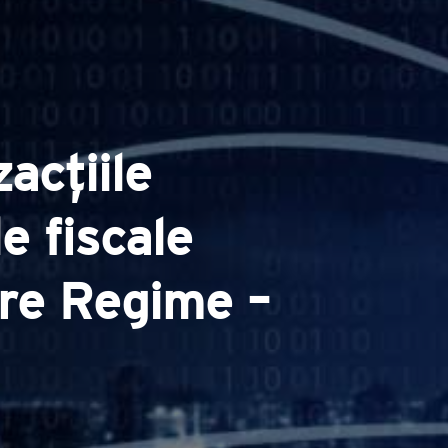
acțiile
le fiscale
ure Regime –