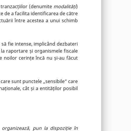
tranzacțiilor (denumite
modalități
)
te de a facilita identificarea de către
ectuării între acestea a unui schimb
ă să fie intense, implicând dezbateri
e la raportare și organismele fiscale
 noilor cerințe încă nu și-au făcut
 care sunt punctele „sensibile” care
ționale, cât și a entităților posibil
 organizează, pun la dispoziție în