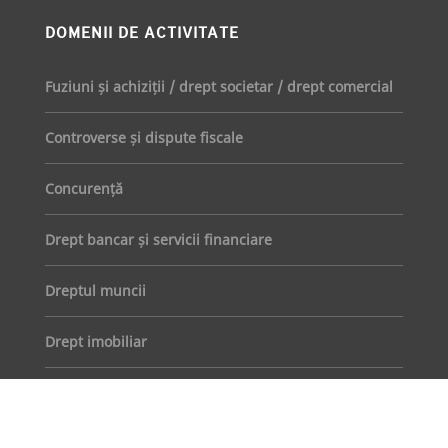
DOMENII DE ACTIVITATE
Fuziuni și achiziții / drept societar / drept comercial
Controverse și dispute fiscale
Concurență
Drept bancar și servicii financiare
Dreptul muncii
Drept imobiliar
Protecția datelor cu caracter personal
Proiecte publice