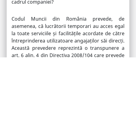
cadrul companiei?
Codul Muncii din România prevede, de
asemenea, că lucrătorii temporari au acces egal
la toate serviciile și facilitățile acordate de către
întreprinderea utilizatoare angajaților săi direcți.
Această prevedere reprezintă o transpunere a
art. 6 alin. 4 din Directiva 2008/104 care prevede
că: “
lucrătorilor temporari li se acordă acces la
structurile sau facilitățile colective din
întreprinderea utilizatoare, în special la cantină,
la spațiile pentru îngrijirea copiilor și la serviciile
de transport, în condiții identice cu cele aplicate
lucrătorilor angajați direct de întreprindere, cu
excepția cazurilor în care diferența de tratament
este justificată de motive obiective.”
Spre deosebire de Directiva 2008/104,