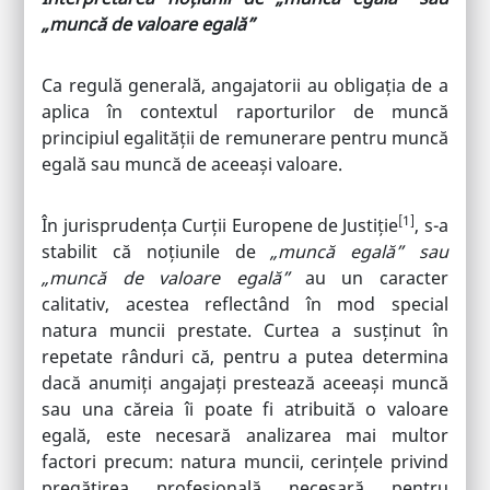
„muncă de valoare egală”
Ca regulă generală, angajatorii au obligația de a
aplica în contextul raporturilor de muncă
principiul egalității de remunerare pentru muncă
egală sau muncă de aceeași valoare.
[1]
În jurisprudența Curții Europene de Justiție
, s-a
stabilit că noțiunile de
„muncă egală” sau
„muncă de valoare egală”
au un caracter
calitativ, acestea reflectând în mod special
natura muncii prestate. Curtea a susținut în
repetate rânduri că, pentru a putea determina
dacă anumiți angajați prestează aceeași muncă
sau una căreia îi poate fi atribuită o valoare
egală, este necesară analizarea mai multor
factori precum: natura muncii, cerințele privind
pregătirea profesională necesară pentru