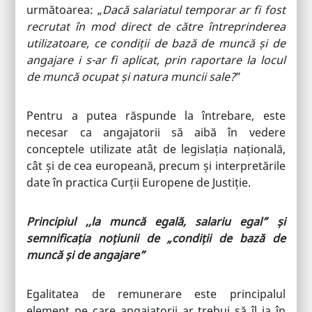
următoarea: „
Dacă salariatul temporar ar fi fost
recrutat în mod direct de către întreprinderea
utilizatoare, ce condiții de bază de muncă și de
angajare i s-ar fi aplicat, prin raportare la locul
de muncă ocupat și natura muncii sale?
”
Pentru a putea răspunde la întrebare, este
necesar ca angajatorii să aibă în vedere
conceptele utilizate atât de legislația națională,
cât și de cea europeană, precum și interpretările
date în practica Curții Europene de Justiție.
Principiul ,,la muncă egală, salariu egal” și
semnificația noțiunii de „condiții de bază de
muncă și de angajare”
Egalitatea de remunerare este principalul
element pe care angajatorii ar trebui să îl ia în