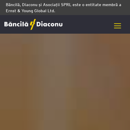
Băncilă, Diaconu și Asociații SPRL este o entitate membră a
Ernst & Young Global Ltd.