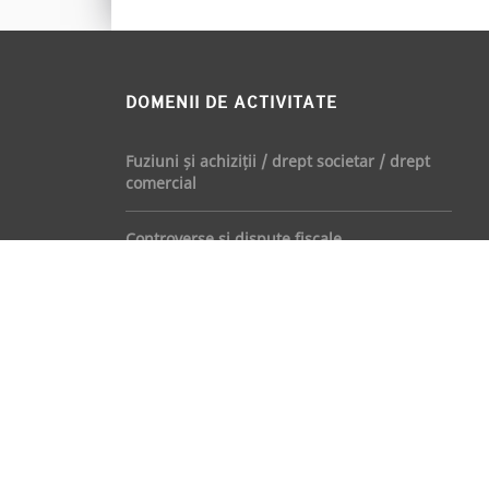
DOMENII DE ACTIVITATE
Fuziuni și achiziții / drept societar / drept
comercial
Controverse și dispute fiscale
Concurență
Drept bancar și servicii financiare
Dreptul muncii
Drept imobiliar