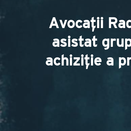
Avocații Ra
asistat gru
achiziție a p