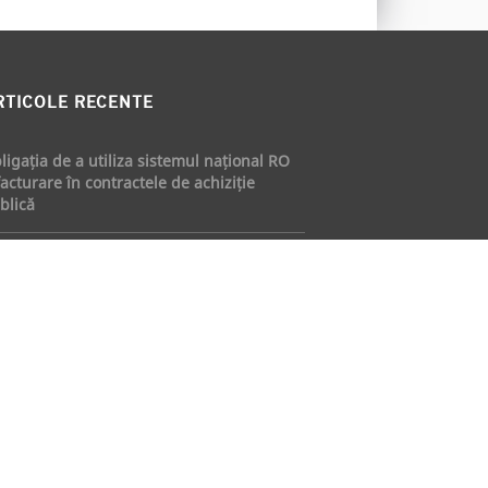
RTICOLE RECENTE
ligația de a utiliza sistemul național RO
facturare în contractele de achiziție
blică
ul regim al autorizării investițiilor non-UE
 România sau cum se asigură echilibrul
ntre siguranța națională și stimularea
estițiilor străine
enzi pentru nedepunerea declarațiilor
scale și neplata impozitelor aplicate în
drul inspecției fiscale. Ce trebuie să știe
ntribuabilii