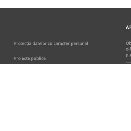
A
Ob
Protecția datelor cu caracter personal
e-
pu
Proiecte publice
No
Energie
în
di
inv
Litigii și Arbitraj
Am
Restructurări și insolvență
fi
ca
co