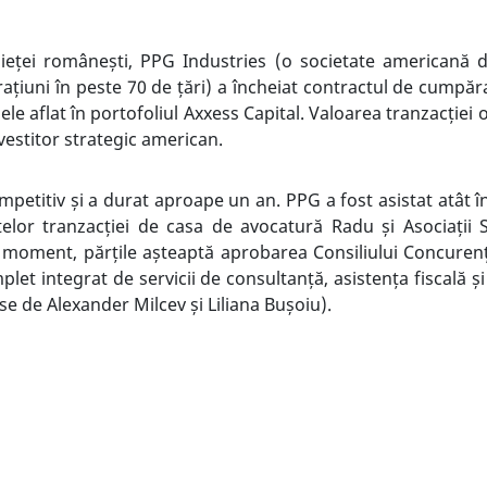
eței românești, PPG Industries (o societate americană di
ațiuni în peste 70 de țări) a încheiat contractul de cumpă
le aflat în portofoliul Axxess Capital. Valoarea tranzacției
vestitor strategic american.
petitiv și a durat aproape un an. PPG a fost asistat atât în 
elor tranzacției de casa de avocatură Radu și Asociații 
 moment, părțile așteaptă aprobarea Consiliului Concurenței
et integrat de servicii de consultanță, asistența fiscală și 
e de Alexander Milcev și Liliana Bușoiu).