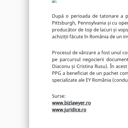
După o perioada de tatonare a pi
Pittsburgh, Pennsylvania și cu oper
producător de top de lacuri și vopse
achiziții făcute în România de un in
Procesul de vânzare a fost unul com
pe parcursul negocierii document
Diaconu și Cristina Rusu). În acest
PPG a beneficiat de un pachet compl
specializate ale EY România (condus
Surse:
www.bizlawyer.ro
www.juridice.ro