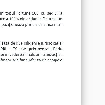
n topul Fortune 500, cu sediul la
rare a 100% din acțiunile Deutek, un
 o poziționează printre cele mai mari
faza de due diligence juridic cât și
SPRL | EY Law (prin avocații Radu
 în vederea finalizării tranzacției.
financiară fiind oferită de echipele