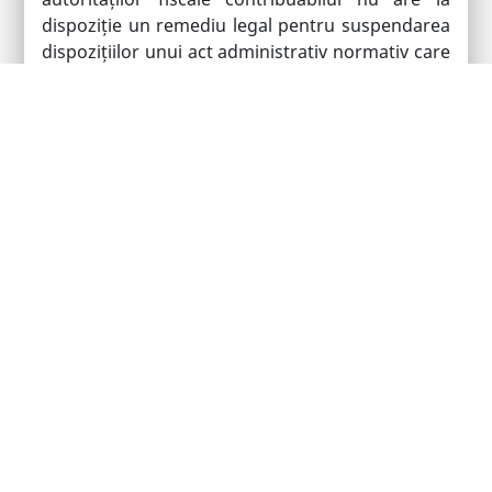
dispoziție un remediu legal pentru suspendarea
dispozițiilor unui act administrativ normativ care
îi provoacă un prejudiciu, fiind obligat să apeleze
doar la acțiunea în anulare reglementată de
Legea nr. 554/2004 a contenciosului
administrativ, care, în practică, este soluționată
în mod definitiv după un interval de peste 4 ani.
Din echipa de avocați condusă de Emanuel
Băncilă (Partener) au făcut parte și Alex Slujitoru
(Managing Associate), Alexandru Oană (Senior
Associate) și Andrada Barbu (Senior Associate).
Articol preluat, printre alții, de:
www.juridice.ro
www.bizlawyer.ro