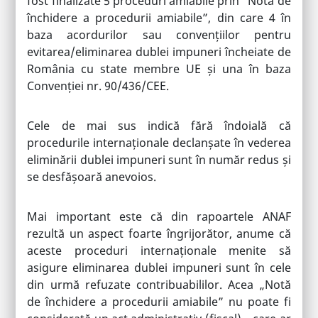
fost finalizate 5 proceduri amiabile prin ”Notă de
închidere a procedurii amiabile”, din care 4 în
baza acordurilor sau convențiilor pentru
evitarea/eliminarea dublei impuneri încheiate de
România cu state membre UE și una în baza
Convenției nr. 90/436/CEE.
Cele de mai sus indică fără îndoială că
procedurile internaționale declanșate în vederea
eliminării dublei impuneri sunt în număr redus și
se desfășoară anevoios.
Mai important este că din rapoartele ANAF
rezultă un aspect foarte îngrijorător, anume că
aceste proceduri internaționale menite să
asigure eliminarea dublei impuneri sunt în cele
din urmă refuzate contribuabililor. Acea „Notă
de închidere a procedurii amiabile” nu poate fi