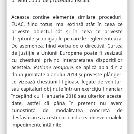
privind Codul de procedură fiscală.
Aceasta conține elemente similare procedurii
EUAC, fiind totuși mai extinsă atât în ceea ce
privește obiectul cât și în ceea ce privește
drepturile și obligațiile pe care le reglementează.
De asemenea, fiind vorba de o directivă, Curtea
de Justiție a Uniunii Europene poate fi sesizată
cu chestiuni privind interpretarea dispozițiilor
acesteia.
Ratione tempore
, se aplică abia din a
doua jumătate a anului 2019 și privește plângeri
ce vizează chestiuni litigioase legate de venituri
sau capitaluri obţinute într-un exerciţiu financiar
începând cu 1 ianuarie 2018 sau ulterior acestei
date, astfel că până în prezent nu avem
cunoștință de modalitatea concretă de
desfășurare a acestei proceduri și de eventualele
impedimente întâlnite.