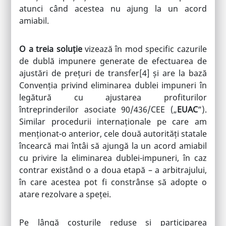
atunci când acestea nu ajung la un acord
amiabil.
O a treia soluție
vizează în mod specific cazurile
de dublă impunere generate de efectuarea de
ajustări de prețuri de transfer
[4]
și are la bază
Convenția privind eliminarea dublei impuneri în
legătură cu ajustarea profiturilor
întreprinderilor asociate 90/436/CEE („
EUAC
”).
Similar procedurii internaționale pe care am
menționat-o anterior, cele două autorități statale
încearcă mai întâi să ajungă la un acord amiabil
cu privire la eliminarea dublei-impuneri, în caz
contrar existând o a doua etapă – a arbitrajului,
în care acestea pot fi constrânse să adopte o
atare rezolvare a speței.
Pe lângă costurile reduse și participarea