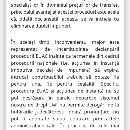
specialiștilor în domeniul prețurilor de transfer,
principalul avantaj al acestei proceduri este acela
că, odată declanșată, aceasta se va încheia cu
eliminarea dublei impuneri.
În același timp, inconvenientul major este
reprezentat de incertitudinea declanșării
procedurii EUAC înainte ca termenele din cadrul
procedurii naționale (i.e. acțiunea în instanță
împotriva deciziei de impunere) să expire,
întrucât contribuabilul trebuie să opteze fie
pentru una, fie pentru cealaltă. Specific,
procedura EUAC și acțiunea de instanță nu se
pot desfășura în paralel deoarece sistemul
nostru de drept civil nu permite derogări de la
hotărârile judecătorești; odată pronunțate, nu
pot fi adoptate soluții contrare prin actele
administrativ-fiscale. În practică, de cele mai