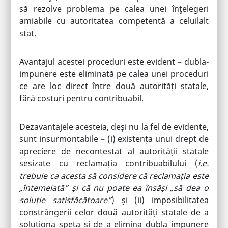
să rezolve problema pe calea unei înţelegeri
amiabile cu autoritatea competentă a celuilalt
stat.
Avantajul acestei proceduri este evident – dubla-
impunere este eliminată pe calea unei proceduri
ce are loc direct între două autorități statale,
fără costuri pentru contribuabil.
Dezavantajele acesteia, deși nu la fel de evidente,
sunt insurmontabile – (i) existența unui drept de
apreciere de necontestat al autorității statale
sesizate cu reclamația contribuabilului (
i.e.
trebuie ca acesta să considere că reclamația este
„întemeiată” și că nu poate ea însăși „să dea o
soluție satisfăcătoare”
) și (ii) imposibilitatea
constrângerii celor două autorități statale de a
soluționa speța și de a elimina dubla impunere