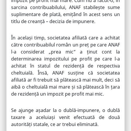
impozit pe profit mai mare. Cum nu a făcut-o, în
sarcina contribuabilului, ANAF stabilește sume
suplimentare de plată, emițând în acest sens un
titlu de creanță – decizia de impunere.
În același timp, societatea afiliată care a achitat
către contribuabilul român un preț pe care ANAF
l-a considerat „prea mic” a ținut cont la
determinarea impozitului pe profit pe care l-a
achitat în statul de rezidență de respectiva
cheltuială. Însă, ANAF susține că societatea
afiliată ar fi trebuit să plătească mai mult, deci să
aibă o cheltuială mai mare și să plătească în țara
de rezidență un impozit pe profit mai mic.
Se ajunge așadar la o dublă-impunere, o dublă
taxare a aceluiași venit efectuată de două
autorități statale, ce ar trebui eliminată.