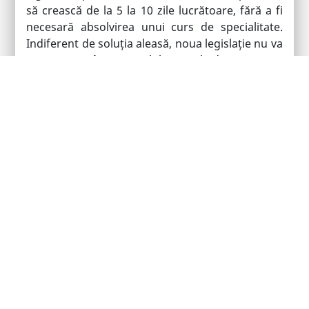
să crească de la 5 la 10 zile lucrătoare, fără a fi
necesară absolvirea unui curs de specialitate.
Indiferent de soluția aleasă, noua legislație nu va
putea restrânge nivelul actual de protecție
acordat acestei categorii.
Nu în ultimul rând, Directiva stabilește dreptul
individual la patru luni de concediu plătit pentru
creșterea copilului, dintre care 2 luni
netransferabile între părinți spre deosebire de
reglementarea actuală din Romania care
prevede un concediu netransferabil de minim 1
lună pentru părintele care nu a solicitat
concediul de creștere copil. În ce privește durata
totală a concediului de creștere copil, legislația
românească este mai favorabilă, aceasta fiind
reglementată în prezent la 24 luni, respectiv 36
luni în cazul copiilor cu dizabilități.