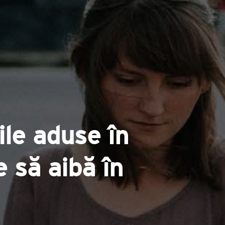
le aduse în
e să aibă în