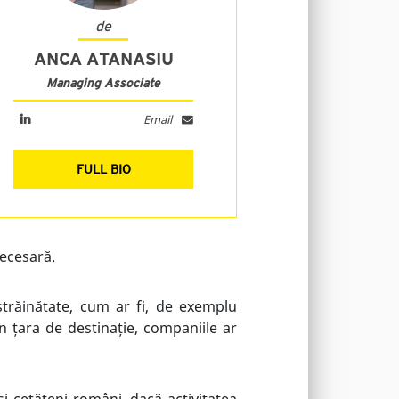
de
ANCA ATANASIU
Managing Associate
Email
FULL BIO
necesară.
străinătate
,
cum ar fi, de exemplu
în țara de destinație
, companiile ar
i cetățeni români, dacă activitatea