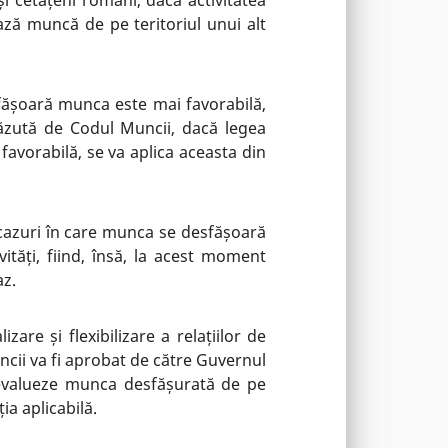
ează muncă de pe teritoriul unui alt
esfășoară munca este mai favorabilă,
văzută de Codul Muncii, dacă legea
 favorabilă, se va aplica aceasta din
e cazuri în care munca se desfășoară
vități, fiind, însă, la acest moment
az.
izare și flexibilizare a relațiilor de
cii va fi aprobat de către Guvernul
ă evalueze munca desfășurată de pe
ia aplicabilă.