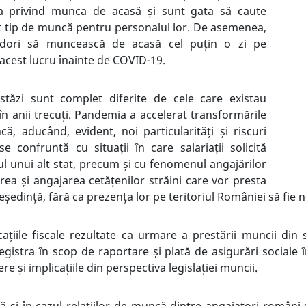
ica privind munca de acasă și sunt gata să caute
 tip de muncă pentru personalul lor. De asemenea,
r dori să muncească de acasă cel puțin o zi pe
acest lucru înainte de COVID-19.
tăzi sunt complet diferite de cele care existau
 în anii trecuți. Pandemia a accelerat transformările
că, aducând, evident, noi particularități și riscuri
e confruntă cu situații în care salariații solicită
ul unui alt stat, precum și cu fenomenul angajărilor
rea și angajarea cetățenilor străini care vor presta
eședință, fără ca prezența lor pe teritoriul României să fie 
cațiile fiscale rezultate ca urmare a prestării muncii din 
egistra în scop de raportare și plată de asigurări sociale 
re și implicațiile din perspectiva legislației muncii.
 și în cazul relațiilor de muncă dintre angajatori români ș