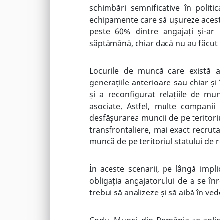
schimbări semnificative în polit
echipamente care să ușureze acest
peste 60% dintre angajați și-a
săptămână, chiar dacă nu au făcut 
Locurile de muncă care există as
generațiile anterioare sau chiar și
și a reconfigurat relațiile de mun
asociate. Astfel, multe companii s
desfășurarea muncii de pe teritori
transfrontaliere, mai exact recruta
muncă de pe teritoriul statului de r
În aceste scenarii, pe lângă
impli
obligația angajatorului de a se înr
trebui să analizeze și să aibă în vede
Codul Muncii din România se aplică