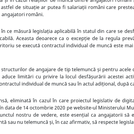
o astfel de situație ar putea fi salariații români care prest
u angajatori români.
în ce măsură legislația aplicabilă în statul din care se d
licabilă. Aceasta deoarece ca o excepție de la regula pre
teritoriu se execută contractul individual de muncă este mai
ării structurilor de angajare de tip telemuncă și pentru acel
duce limitări cu privire la locul desfășurării acestei acti
ontractul individual de muncă sau în actul adițional, după c
să, eliminată în cazul în care proiectul legislativ de digital
în data de 14 octombrie 2020 pe website-ul Ministerului Mun
unctul nostru de vedere, este esențial ca angajatorii s
intă sau nu telemuncă și, în caz afirmativ, să respecte legislaț