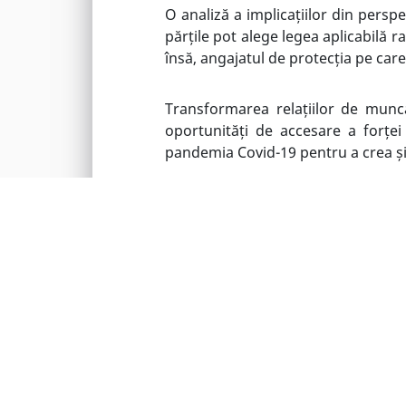
O analiză a implicațiilor din perspe
părțile pot alege legea aplicabilă r
însă, angajatul de protecția pe care i
Transformarea relațiilor de munc
oportunități de accesare a forței
pandemia Covid-19 pentru a crea și
Aceste noi structuri atrag însă dup
salariaților nu sunt acordate în mo
care salariații își desfășoară act
angajatului.