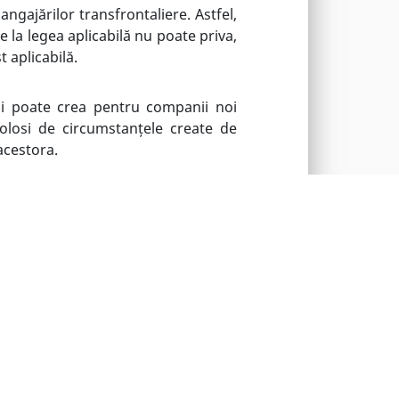
angajărilor transfrontaliere. Astfel,
e la legea aplicabilă nu poate priva,
t aplicabilă.
și poate crea pentru companii noi
folosi de circumstanțele create de
acestora.
 riscuri în cazul în care drepturile
 și a celei aplicabile în statul din
ct obligațiile angajatorului și ale