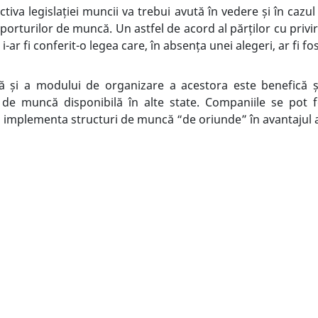
ctiva legislației muncii va trebui avută în vedere și în cazul 
aporturilor de muncă. Un astfel de acord al părților cu privir
-ar fi conferit-o legea care, în absența unei alegeri, ar fi fos
ă și a modului de organizare a acestora este benefică 
 de muncă disponibilă în alte state. Companiile se pot 
 implementa structuri de muncă “de oriunde” în avantajul 
ă sine și o serie de complexități de ordin juridic, precum și
d corespunzător. Prin urmare, consultarea legislației române
ivitatea este esențială, pentru a putea stabili în mod core