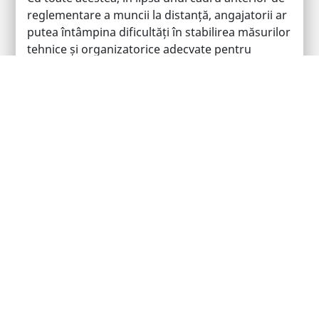
reglementare a muncii la distanță, angajatorii ar
putea întâmpina dificultăți în stabilirea măsurilor
tehnice și organizatorice adecvate pentru
monitorizarea activităților salariaților, a
efectuării muncii pe durata programului de lucru
precum și în aplicarea de sancțiuni în cazul
nerespectării măsurilor de protecție stabilite de
angajator.
Ce pot face angajatorii pentru a preveni astfel de
situații pe viitor?
Deși ne confruntăm cu o situație fără precedent
pe teritoriul României, este important ca
angajatorii să fie pregătiți și să acționeze în mod
rapid și coordonat în situații de criză. Astfel,
angajatorii ar putea lua în considerare
următoarele măsuri: